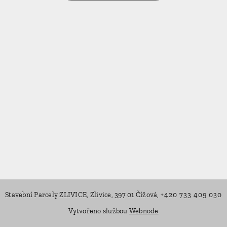
Stavební Parcely ZLIVICE, Zlivice, 397 01 Čížová,
+420 733 409 030
Vytvořeno službou
Webnode