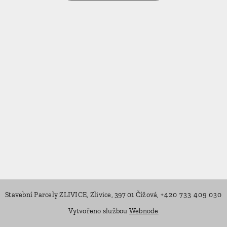
Stavební Parcely ZLIVICE, Zlivice, 397 01 Čížová,
+420 733 409 030
Vytvořeno službou
Webnode